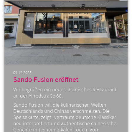
04.12.2025
Sando Fusion eröffnet
Wir begrüßen ein neues, asiatisches Restaurant
an der Alfredstraße 60.
Sando Fusion will die kulinarischen Welten
Deutschlands und Chinas verschmelzen. Die
Speisekarte, zeigt „vertraute deutsche Klassiker
neu interpretiert und authentische chinesische
Gerichte mit einem lokalen Touch. Vom