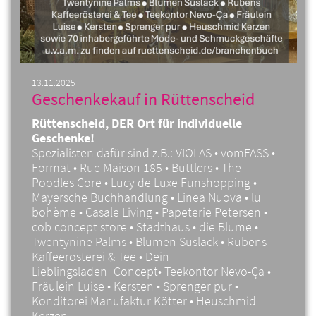
13.11.2025
Geschenkekauf in Rüttenscheid
Rüttenscheid, DER Ort für individuelle
Geschenke!
Spezialisten dafür sind z.B.: VIOLAS • vomFASS •
Format • Rue Maison 185 • Buttlers • The
Poodles Core • Lucy de Luxe Funshopping •
Mayersche Buchhandlung • Linea Nuova • lu
bohème • Casale Living • Papeterie Petersen •
cob concept store • Stadthaus • die Blume •
Twentynine Palms • Blumen Süslack • Rubens
Kaffeerösterei & Tee • Dein
Lieblingsladen_Concept• Teekontor Nevo-Ça •
Fräulein Luise • Kersten • Sprenger pur •
Konditorei Manufaktur Kötter • Heuschmid
Kerzen