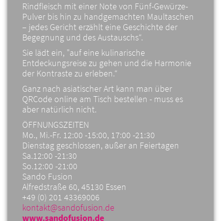
Rindfleisch mit einer Note von Fünf-Gewürze-
Pulver bis hin zu handgemachten Maultaschen
– jedes Gericht erzählt eine Geschichte der
Begegnung und des Austauschs“.
Sie lädt ein, "auf eine kulinarische
Entdeckungsreise zu gehen und die Harmonie
der Kontraste zu erleben.“
Ganz nach asiatischer Art kann man über
QRCode online am Tisch bestellen - muss es
aber natürlich nicht.
ÖFFNUNGSZEITEN
Mo., Mi.-Fr. 12:00 -15:00, 17:00 -21:30
Dienstag geschlossen, außer an Feiertagen
Sa.12:00 -21:30
So.12:00 -21:00
Sando Fusion
Alfredstraße 60, 45130 Essen
+49 (0) 201 43369006
kontakt@sandofusion.de
www.sandofusion.de