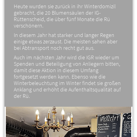
Heute wurden sie zurück in ihr Winterdomizil
gebracht, die 20 Blumensäulen der IG-
Rüttenscheid, die über fünf Monate die Rü
verschönern.
In diesem Jahr hat starker und langer Regen
einige etwas zerzaust. Die meisten sahen aber
bei Abtransport noch recht gut aus.
Auch im nächsten Jahr wird die IGR wieder um
Spenden und Beteiligung von Anliegern bitten,
damit diese Aktion in diesem Umfang
fortgesetzt werden kann. Ebenso wie die
Winterbeleuchtung im Winter findet sie großen
Anklang und erhöht die Aufenthaltsqualität auf
der Rü.