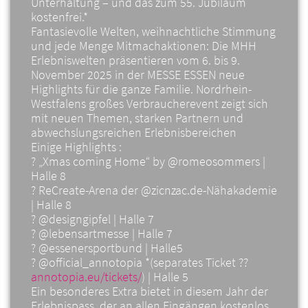
Unterhaltung – und das zum 55. Jubiläum
kostenfrei.*
Fantasievolle Welten, weihnachtliche Stimmung
und jede Menge Mitmachaktionen: Die MHH
Erlebniswelten präsentieren vom 6. bis 9.
November 2025 in der MESSE ESSEN neue
Highlights für die ganze Familie. Nordrhein-
Westfalens großes Verbraucherevent zeigt sich
mit neuen Themen, starken Partnern und
abwechslungsreichen Erlebnisbereichen
Einige Highlights :
? „Xmas coming Home“ by @romeosommers |
Halle 8
? ReCreate-Arena der @zicnzac.de-Nähakademie
| Halle 8
? @designgipfel | Halle 7
? @lebensartmesse | Halle 7
? @essenersportbund | Halle5
? @official_annotopia *(separates Ticket ??
annotopia.eu/tickets/
) | Halle 5
Ein besonderes Extra bietet in diesem Jahr der
Erlebnispass, der an allen Eingängen kostenlos