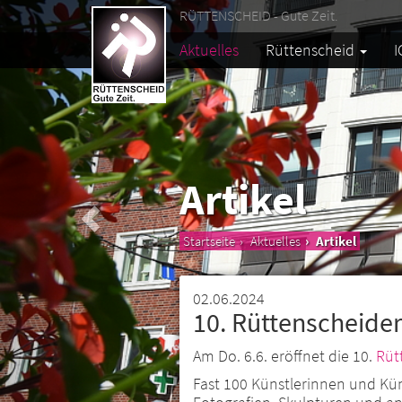
RÜTTENSCHEID - Gute Zeit.
Aktuelles
Rüttenscheid
I
Artikel
Startseite
Aktuelles
Artikel
02.06.2024
10. Rüttenscheide
Am Do. 6.6. eröffnet die 10.
Rüt
Fast 100 Künstlerinnen und Küns