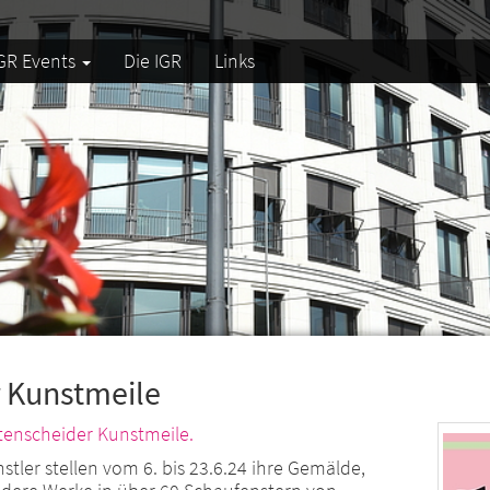
GR Events
Die IGR
Links
r Kunstmeile
tenscheider Kunstmeile.
tler stellen vom 6. bis 23.6.24 ihre Gemälde,