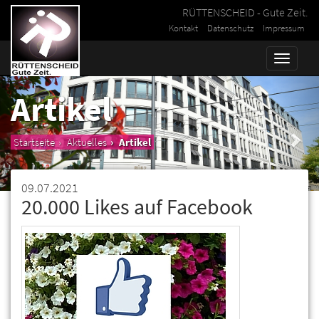
RÜTTENSCHEID - Gute Zeit.
Kontakt
Datenschutz
Impressum
Toggle
naviga
Artikel
Startseite
Aktuelles
Artikel
09.07.2021
20.000 Likes auf Facebook