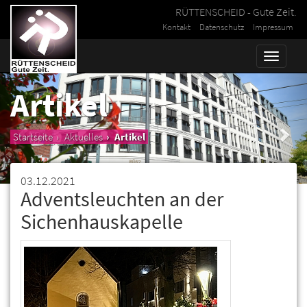
RÜTTENSCHEID - Gute Zeit.
Kontakt
Datenschutz
Impressum
Toggle
naviga
Artikel
Startseite
Aktuelles
Artikel
03.12.2021
Adventsleuchten an der
Sichenhauskapelle