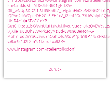
u=https%3A%2F%2Fwww.instagram.com%2Fatelier.tol
Fm4smMo&h=AT3vJlrEBB01gNrD2iv-
GIt_wNUp8DD2I1i8Lfl9KaRtZ_p4gJmFk0Xe34SNG21tYo7
IQRAd2skWCpJrDH2Cc6iEH1xV_iZchf2GuP3LkWalpb1Qb
UK-R&c[0]=AT2GYtqXB-
G8sCHXtqu1bXWvIsUluH3IvJ6iJlvcurJudcII8NzQvEWc7
lXjXiieTu0BQh3vW-PkudyMzl0d-6Wsn6BeMoN-S-
Mph7_eqLWYBCvsviuYhCGhC4uAXdW7pr5Y9P775ZNRLt5
vx9xr6s2d2LXmYz1kx-ru4ox98RA
www.instagram.com/atelier.tolksdorf
Zurück