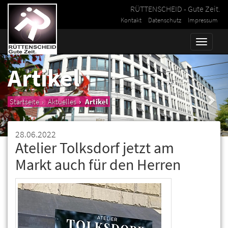
RÜTTENSCHEID - Gute Zeit.
Kontakt
Datenschutz
Impressum
Toggle
naviga
Artikel
Startseite
Aktuelles
Artikel
28.06.2022
Atelier Tolksdorf jetzt am
Markt auch für den Herren