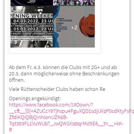
Ab dem Fr. 4.3. können die Clubs mit 2G+ und ab
20.3. dann möglicherweise ohne Beschränkungen
öffnen.
Viele Rüttenscheider Clubs haben schon Re
Openings angekündigt:
https://www.facebook.com/19Down/?
__cft__[0]=AZUCcY97jhspu4FguXQD1sdjIJVzP0cdKtyFs
ZfdlKQIQBjQinhlonUZK6B-
Tqt303FL1VuWUbT_JwQWSXIz8qrMd5E&__tn__=kK-
R