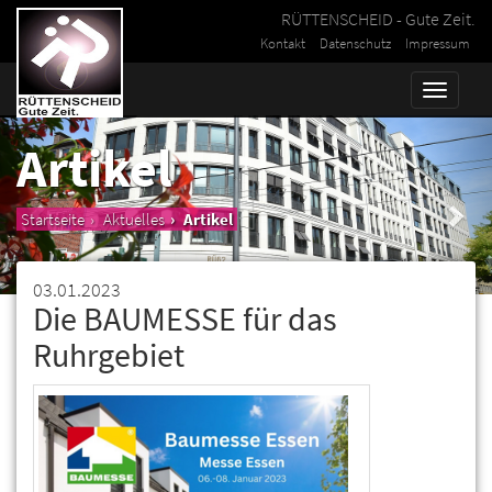
RÜTTENSCHEID - Gute Zeit.
Kontakt
Datenschutz
Impressum
Toggle
naviga
Artikel
Startseite
Aktuelles
Artikel
03.01.2023
Die BAUMESSE für das
Ruhrgebiet