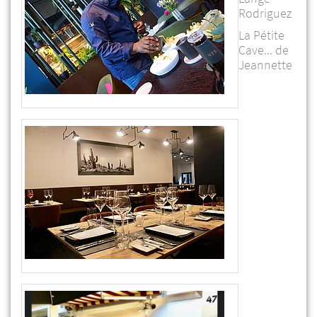
Rodriguez
La Pétite
Cave... de
Jeannette