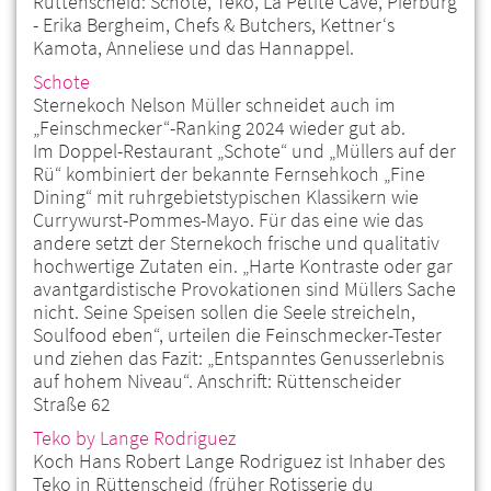
Rüttenscheid: Schote, Teko, La Pétite Cave, Pierburg
- Erika Bergheim, Chefs & Butchers, Kettner‘s
Kamota, Anneliese und das Hannappel.
Schote
Sternekoch Nelson Müller schneidet auch im
„Feinschmecker“-Ranking 2024 wieder gut ab.
Im Doppel-Restaurant „Schote“ und „Müllers auf der
Rü“ kombiniert der bekannte Fernsehkoch „Fine
Dining“ mit ruhrgebietstypischen Klassikern wie
Currywurst-Pommes-Mayo. Für das eine wie das
andere setzt der Sternekoch frische und qualitativ
hochwertige Zutaten ein. „Harte Kontraste oder gar
avantgardistische Provokationen sind Müllers Sache
nicht. Seine Speisen sollen die Seele streicheln,
Soulfood eben“, urteilen die Feinschmecker-Tester
und ziehen das Fazit: „Entspanntes Genusserlebnis
auf hohem Niveau“. Anschrift: Rüttenscheider
Straße 62
Teko by Lange Rodriguez
Koch Hans Robert Lange Rodriguez ist Inhaber des
Teko in Rüttenscheid (früher Rotisserie du