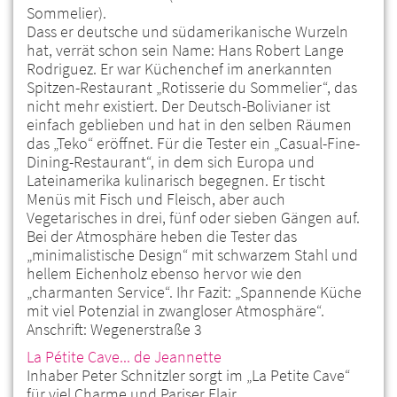
Sommelier).
Dass er deutsche und südamerikanische Wurzeln
hat, verrät schon sein Name: Hans Robert Lange
Rodriguez. Er war Küchenchef im anerkannten
Spitzen-Restaurant „Rotisserie du Sommelier“, das
nicht mehr existiert. Der Deutsch-Bolivianer ist
einfach geblieben und hat in den selben Räumen
das „Teko“ eröffnet. Für die Tester ein „Casual-Fine-
Dining-Restaurant“, in dem sich Europa und
Lateinamerika kulinarisch begegnen. Er tischt
Menüs mit Fisch und Fleisch, aber auch
Vegetarisches in drei, fünf oder sieben Gängen auf.
Bei der Atmosphäre heben die Tester das
„minimalistische Design“ mit schwarzem Stahl und
hellem Eichenholz ebenso hervor wie den
„charmanten Service“. Ihr Fazit: „Spannende Küche
mit viel Potenzial in zwangloser Atmosphäre“.
Anschrift: Wegenerstraße 3
La Pétite Cave... de Jeannette
Inhaber Peter Schnitzler sorgt im „La Petite Cave“
für viel Charme und Pariser Flair.