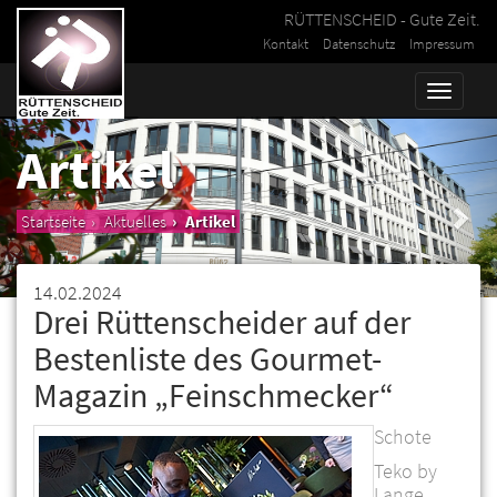
RÜTTENSCHEID - Gute Zeit.
Kontakt
Datenschutz
Impressum
Toggle
naviga
Artikel
Startseite
Aktuelles
Artikel
14.02.2024
Drei Rüttenscheider auf der
Bestenliste des Gourmet-
Magazin „Feinschmecker“
Schote
Teko by
Lange