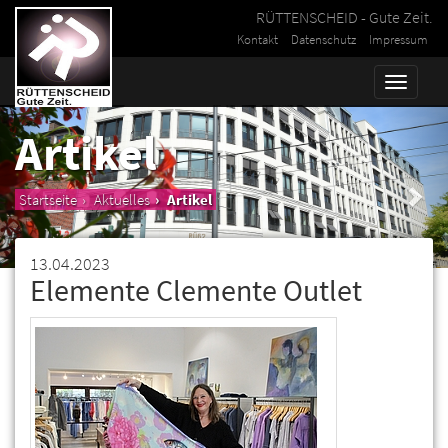
RÜTTENSCHEID - Gute Zeit.
Kontakt
Datenschutz
Impressum
Toggle
naviga
Artikel
Startseite
Aktuelles
Artikel
13.04.2023
Elemente Clemente Outlet