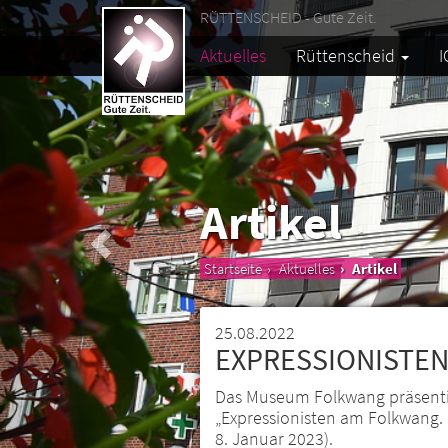
RÜTTENSCHEID - Gute Zeit.
Aktuelles
Rüttenscheid
I
Artikel
Startseite
Aktuelles
Artikel
25.08.2022
EXPRESSIONISTE
Das Museum Folkwang präsentie
„Expressionisten am Folkwang. E
8. Januar 2023).