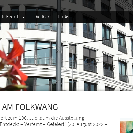
GR Events
Die IGR
Links
N AM FOLKWANG
rt zum 100. Jubiläum die Ausstellung
ntdeckt – Verfemt – Gefeiert“ (20. August 2022 –