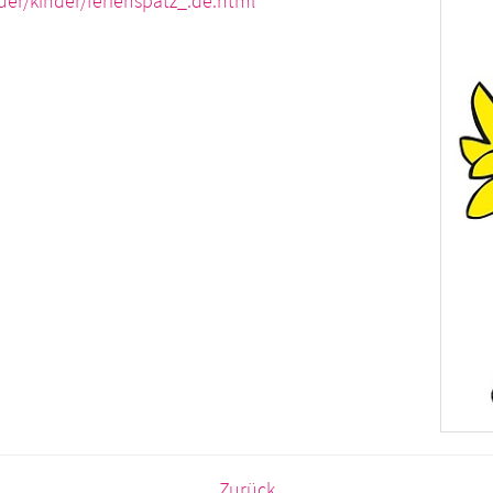
er/kinder/ferienspatz_.de.html
Zurück