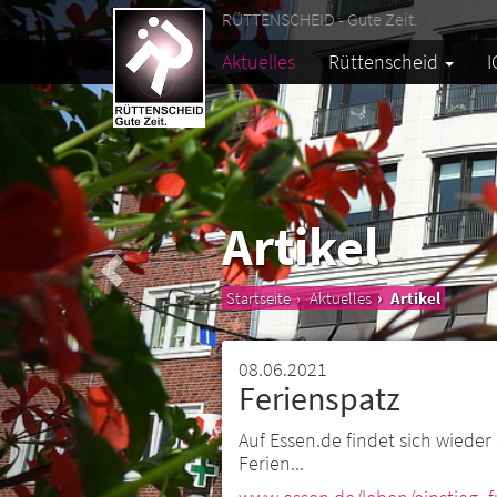
RÜTTENSCHEID - Gute Zeit.
Aktuelles
Rüttenscheid
I
Artikel
Startseite
Aktuelles
Artikel
08.06.2021
Ferienspatz
Auf Essen.de findet sich wieder
Ferien...