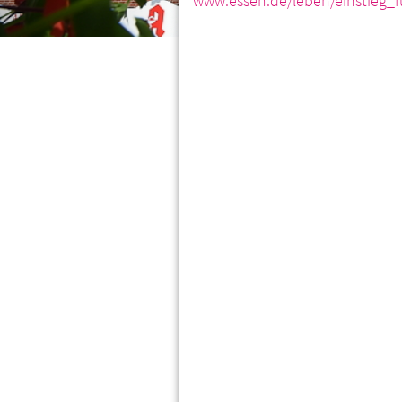
www.essen.de/leben/einstieg_fu