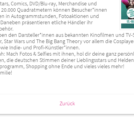
tars, Comics, DVD/Blu-ray, Merchandise und
und 20.000 Quadratmetern können Besucher*innen
nnen in Autogrammstunden, Fotoaktionen und
Daneben präsentieren etliche Händler ihr
behör.
en den Darsteller*innen aus bekannten Kinofilmen und TV-Se
er, Star Wars und The Big Bang Theory vor allem die Cosplay
ie Indie- und Profi-Künstler*innen.
nah: Mach Fotos & Selfies mit ihnen, hol dir deine ganz persö
, die deutschen Stimmen deiner Lieblingsstars und Helden d
nprogramm, Shopping ohne Ende und vieles vieles mehr!
milie!
Zurück