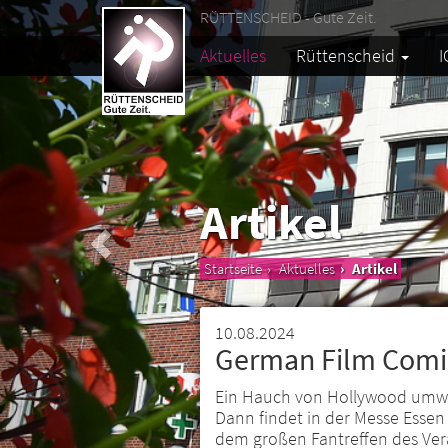
RÜTTENSCHEID - Gute Zeit.
Aktuelles
Rüttenscheid
I
Artikel
Startseite
Aktuelles
Artikel
10.08.2024
German Film Comi
Ein Hauch von Hollywood umweh
Dann findet in der Messe Essen
dem großen Fantreffen des Vera