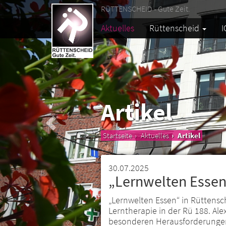
RÜTTENSCHEID - Gute Zeit.
Aktuelles
Rüttenscheid
I
Artikel
Startseite
Aktuelles
Artikel
30.07.2025
„Lernwelten Essen
„Lernwelten Essen“ in Rüttensch
Lerntherapie in der Rü 188. Ale
besonderen Herausforderunge