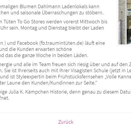
emaligen Blumen Dahlmann Ladenlokals kann
chen und saisonale Überraschungen zu stöbern.
n Tüten To Go Stores werden vorerst Mittwoch bis
Uhr sein. Montag und Dienstag bleibt der Laden
n ) und Facebook (fb.traumintüten.de) läuft eine
, und die Kunden erwarten schöne
d das die ganze Woche in beiden Läden.
nergie und alle im Team freuen sich riesig über und auf den
Sie ist Ihrerseits auch mit Ihrer Visagisten Schule (jetzt in 
rt und ist Styleexpertin beim Frühstücksfernsehen „Volle Kanne
ter Laune den Kunden/Kundinnen zur Seite.“
ebige Julia K. Kämpchen Historie, denn genau zu diesem Dat
fnet.
Zurück