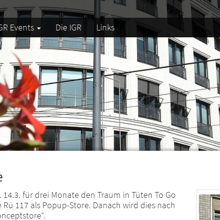
GR Events
Die IGR
Links
e
 14.3. für drei Monate den Traum in Tüten To Go
ke Rü 117 als Popup-Store. Danach wird dies nach
nceptstore“.