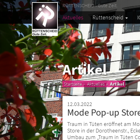
RÜTTENSCHEID - Gute Zeit.
Aktuelles
Rüttenscheid
I
Artikel
Startseite
Aktuelles
Artikel
12.03.2022
Mode Pop-up Stor
Traum in Tüten eröffnet am Mo.
Store in der Dorotheenstr., Ec
Umbau zum „Traum in Tüten Co