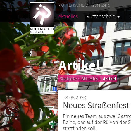
RÜTTENSCHEID - Gute Zeit.
Aktuelles
Rüttenscheid
I
Artikel
Startseite
Aktuelles
Artikel
18.05.2023
Neues Straßenfest
Ein neues Team aus zwei Gastro
Beine, das auf der Rü von der 
stattfinden soll.