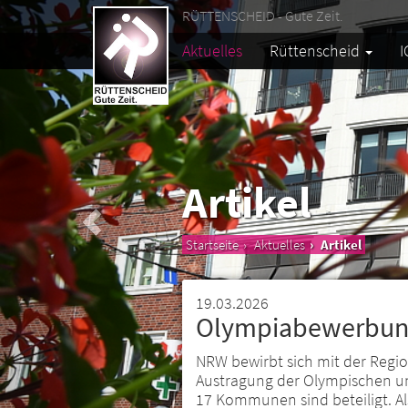
RÜTTENSCHEID - Gute Zeit.
Aktuelles
Rüttenscheid
I
Artikel
Startseite
Aktuelles
Artikel
19.03.2026
Olympiabewerbung
NRW bewirbt sich mit der Regio
Austragung der Olympischen un
17 Kommunen sind beteiligt. Al