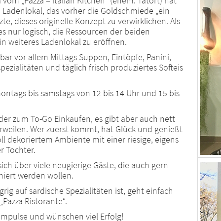
vom „Pazza – italian Kitchen“ (ehem. Tatort) hat
m Ladenlokal, das vorher die Goldschmiede „ein
zte, dieses originelle Konzept zu verwirklichen. Als
es nur logisch, die Ressourcen der beiden
 weiteres Ladenlokal zu eröffnen.
bar vor allem Mittags Suppen, Eintöpfe, Panini,
pezialitäten und täglich frisch produziertes Softeis
ntags bis samstags von 12 bis 14 Uhr und 15 bis
er zum To-Go Einkaufen, es gibt aber auch nett
erweilen. Wer zuerst kommt, hat Glück und genießt
l dekoriertem Ambiente mit einer riesige, eigens
r Tochter.
sich über viele neugierige Gäste, die auch gern
iert werden wollen.
g auf sardische Spezialitäten ist, geht einfach
„Pazza Ristorante“.
Impulse und wünschen viel Erfolg!