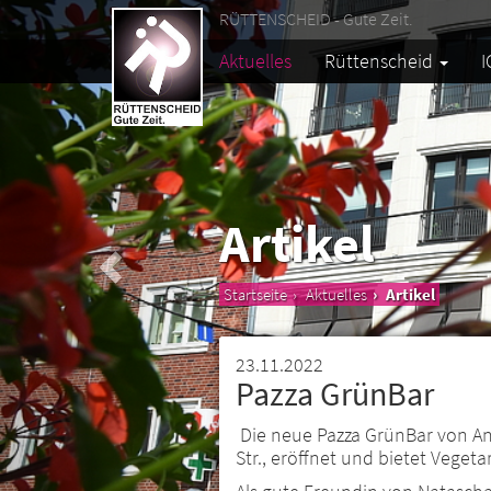
RÜTTENSCHEID - Gute Zeit.
Aktuelles
Rüttenscheid
I
Artikel
Startseite
Aktuelles
Artikel
23.11.2022
Pazza GrünBar
Die neue Pazza GrünBar von And
Str., eröffnet und bietet Vegeta