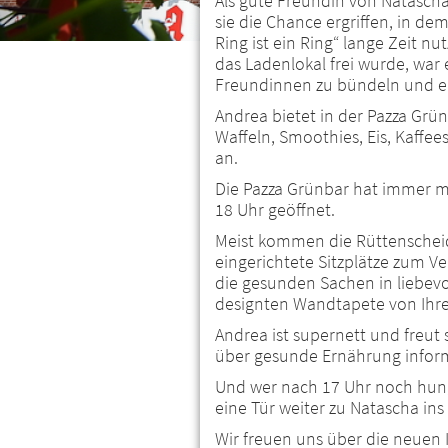
Als gute Freundin von Natascha 
sie die Chance ergriffen, in de
Ring ist ein Ring“ lange Zeit nut
das Ladenlokal frei wurde, war 
Freundinnen zu bündeln und ein
Andrea bietet in der Pazza Grün
Waffeln, Smoothies, Eis, Kaffees
an.
Die Pazza Grünbar hat immer mo
18 Uhr geöffnet.
Meist kommen die Rüttenscheid
eingerichtete Sitzplätze zum V
die gesunden Sachen in liebevol
designten Wandtapete von Ihre
Andrea ist supernett und freut 
über gesunde Ernährung inform
Und wer nach 17 Uhr noch hungri
eine Tür weiter zu Natascha ins 
Wir freuen uns über die neuen 