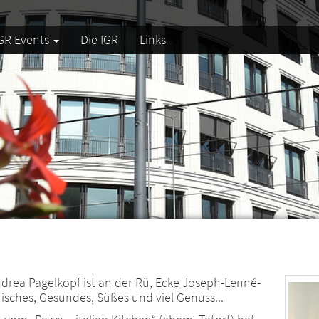
GR Events
Die IGR
Links
rea Pagelkopf ist an der Rü, Ecke Joseph-Lenné-
risches, Gesundes, Süßes und viel Genuss...