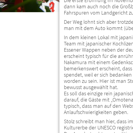
Die erste Eröffnung im Novemb
dann kam auch noch die Großbau
Fahrspuren vom Landgericht zu
Der Weg lohnt sich aber trotzdem
man mit dem Auto kommt (über 
In dem kleinen Lokal mit japani
Team mit japanischer Kochlizenz
Essener Wappen neben der deut
erscheint typisch für die anrüh
Nakamura mit einem Gedenkschi
bemerkenswert erscheint, dass 
spendet, weil er sich bedanken
worden zu sein. Hier ist man St
bewusst ausgewählt hat.
Es soll das einzige rein japani
darauf, die Gäste mit „Omotena
typisch, dass man auf den Webse
Anlaufschwierigkeiten geben.
Stolz schreibt man hier, dass i
Kulturerbe der UNESCO registri