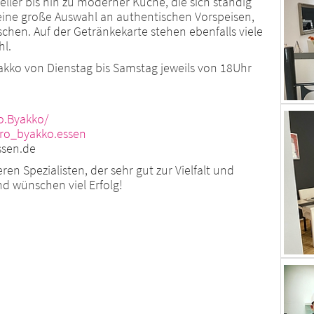
ller bis hin zu moderner Küche, die sich ständig
 eine große Auswahl an authentischen Vorspeisen,
chen. Auf der Getränkekarte stehen ebenfalls viele
l.
yakko von Dienstag bis Samstag jeweils von 18Uhr
o.Byakko/
ro_byakko.essen
ssen.de
en Spezialisten, der sehr gut zur Vielfalt und
nd wünschen viel Erfolg!