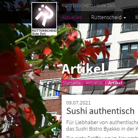
RÜTTENSCHEID - Gute Zeit.
Aktuelles
Rüttenscheid
I
Artikel
Startseite
Aktuelles
Artikel
09.07.2021
Sushi authentisch
Für Liebhaber von authentische
das Sushi Bistro Byakko in der 