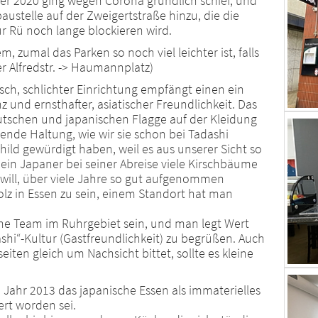
er 2020 ging wegen Corona gründlich schief, und
stelle auf der Zweigertstraße hinzu, die die
r Rü noch lange blockieren wird.
, zumal das Parken so noch viel leichter ist, falls
Alfredstr. -> Haumannplatz)
sch, schlichter Einrichtung empfängt einen ein
 und ernsthafter, asiatischer Freundlichkeit. Das
schen und japanischen Flagge auf der Kleidung
rende Haltung, wie wir sie schon bei Tadashi
ld gewürdigt haben, weil es aus unserer Sicht so
ein Japaner bei seiner Abreise viele Kirschbäume
 will, über viele Jahre so gut aufgenommen
olz in Essen zu sein, einem Standort hat man
sche Team im Ruhrgebiet sein, und man legt Wert
shi“-Kultur (Gastfreundlichkeit) zu begrüßen. Auch
iten gleich um Nachsicht bittet, sollte es kleine
m Jahr 2013 das japanische Essen als immaterielles
ert worden sei.