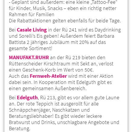
- Geplant sind außerdem: eine kleine „Tattoo-Fee“
für Kinder, Musik, Snacks – eben ein richtig netter
Rahmen für Familien
Die Rabattaktionen gelten ebenfalls für beide Tage.
Bei
Casale Living
in der Rü 241 wird es Daydrinking
und Sorelli’s Eis geben! Außerdem feiert Barbara
Battista 2 jähriges Jubiläum mit 20% auf das
gesamte Sortiment!
MANUFAKT.RUHR
an der Rü 219 bieten den
Rüttenscheider Kirschtraum mit Sekt an, verlost
einen Geschenk-Korb im Wert von 50€.
Auch das
Fernweh-Atelier
wird mit einer Aktion
dabei sein. In Kooperation mit Edelguth gibt es
einen gemeinsamen Außenbereich.
Bei
Edelguth
, Rü 213, gibt es vor allem gute Laune
an. Der rote Teppich ist ausgerollt für alle
Schnäppchenjäger, Naschkatzen und
Beratungsliebhaber! Es gibt wieder leckere
Bratwurst und Drinks, unschlagbare Angebote und
Beratung.