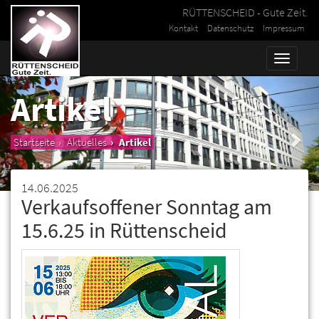
RÜTTENSCHEID - Gute Zeit.
Kontakt
Datenschutz
Impressum
Toggle
naviga
Artikel
Startseite
Aktuelles
Artikel
14.06.2025
Verkaufsoffener Sonntag am
15.6.25 in Rüttenscheid