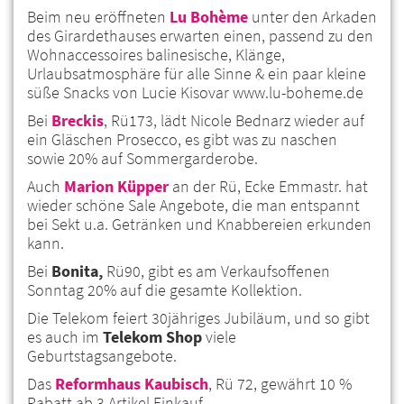
Beim neu eröffneten
Lu Bohème
unter den Arkaden
des Girardethauses erwarten einen, passend zu den
Wohnaccessoires balinesische, Klänge,
Urlaubsatmosphäre für alle Sinne & ein paar kleine
süße Snacks von Lucie Kisovar www.lu-boheme.de
Bei
Breckis
, Rü173, lädt Nicole Bednarz wieder auf
ein Gläschen Prosecco, es gibt was zu naschen
sowie 20% auf Sommergarderobe.
Auch
Marion Küpper
an der Rü, Ecke Emmastr. hat
wieder schöne Sale Angebote, die man entspannt
bei Sekt u.a. Getränken und Knabbereien erkunden
kann.
Bei
Bonita,
Rü90, gibt es am Verkaufsoffenen
Sonntag 20% auf die gesamte Kollektion.
Die Telekom feiert 30jähriges Jubiläum, und so gibt
es auch im
Telekom Shop
viele
Geburtstagsangebote.
Das
Reformhaus Kaubisch
, Rü 72, gewährt 10 %
Rabatt ab 3 Artikel Einkauf.