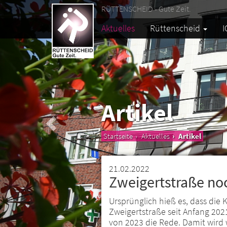
RÜTTENSCHEID - Gute Zeit.
Aktuelles
Rüttenscheid
I
Artikel
Startseite
Aktuelles
Artikel
21.02.2022
Zweigertstraße noc
Ursprünglich hieß es, dass die 
Zweigertstraße seit Anfang 2021 
von 2023 die Rede. Damit wird 