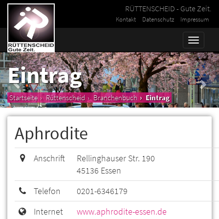
RÜTTENSCHEID - Gute Zeit.
Kontakt
Datenschutz
Impressum
Toggle
naviga
Eintrag
Startseite
Rüttenscheid
Branchenbuch
Eintrag
Aphrodite
Anschrift
Rellinghauser Str. 190
45136 Essen
Telefon
0201-6346179
Internet
www.aphrodite-essen.de