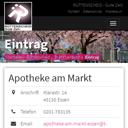
RÜTTENSCHEID - Gute Zeit.
Kontakt
Datenschutz
Impressum
Toggle
naviga
Eintrag
Startseite
Rüttenscheid
Branchenbuch
Eintrag
Apotheke am Markt
Anschrift
Klarastr. 14
45130 Essen
Telefon
0201-783135
Email
apotheke-am-markt-essen@t-