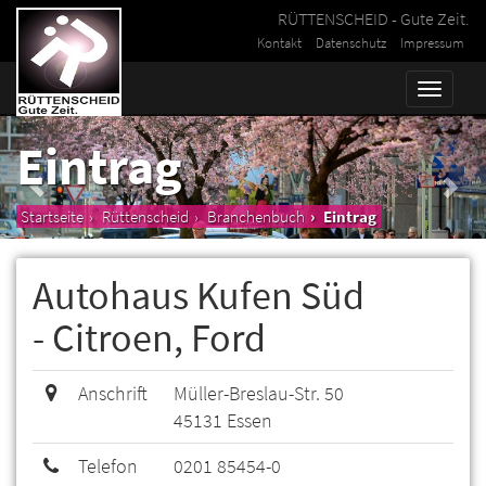
RÜTTENSCHEID - Gute Zeit.
Kontakt
Datenschutz
Impressum
Toggle
naviga
Eintrag
Startseite
Rüttenscheid
Branchenbuch
Eintrag
Autohaus Kufen Süd
- Citroen, Ford
Anschrift
Müller-Breslau-Str. 50
45131 Essen
Telefon
0201 85454-0