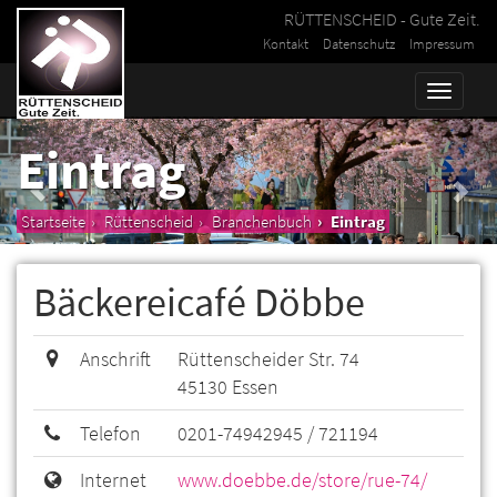
RÜTTENSCHEID - Gute Zeit.
Kontakt
Datenschutz
Impressum
Toggle
naviga
Eintrag
Startseite
Rüttenscheid
Branchenbuch
Eintrag
Bäckereicafé Döbbe
Anschrift
Rüttenscheider Str. 74
45130 Essen
Telefon
0201-74942945 / 721194
Internet
www.doebbe.de/store/rue-74/