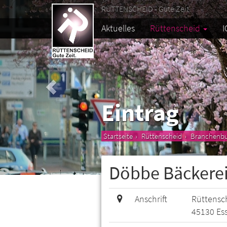
RÜTTENSCHEID - Gute Zeit.
Aktuelles
Rüttenscheid
I
Eintrag
Startseite
Rüttenscheid
Branchenb
Döbbe Bäckere
Anschrift
Rüttensch
45130 Es