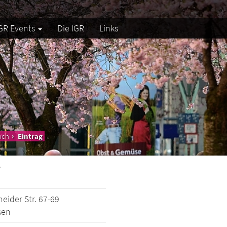
GR Events
Die IGR
Links
uch
Eintrag
i
eider Str. 67-69
sen