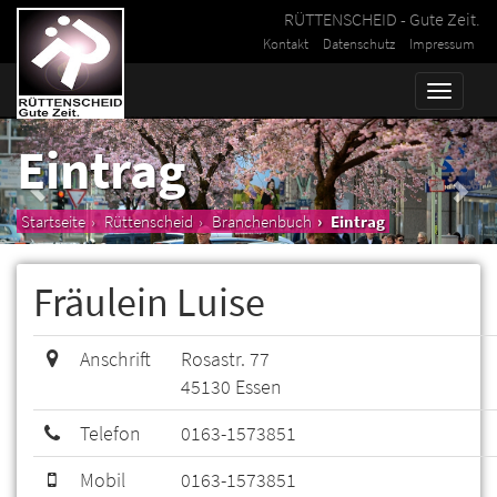
RÜTTENSCHEID - Gute Zeit.
Kontakt
Datenschutz
Impressum
Toggle
naviga
Eintrag
Startseite
Rüttenscheid
Branchenbuch
Eintrag
Fräulein Luise
Anschrift
Rosastr. 77
45130 Essen
Telefon
0163-1573851
Mobil
0163-1573851