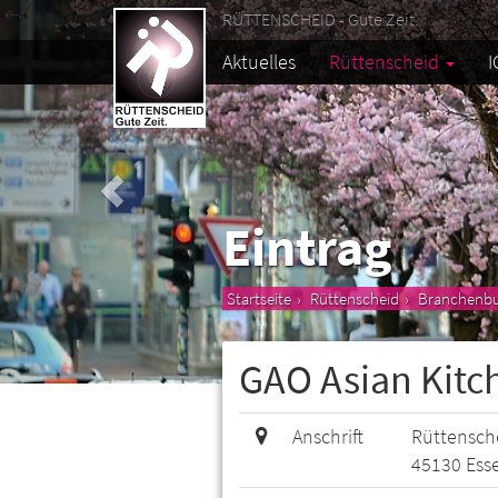
RÜTTENSCHEID - Gute Zeit.
Aktuelles
Rüttenscheid
I
Eintrag
Startseite
Rüttenscheid
Branchenb
GAO Asian Kitc
Anschrift
Rüttensche
45130 Ess