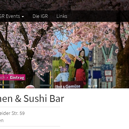
GR Events
Die IGR
Links
uch
Eintrag
hen & Sushi Bar
ider Str. 59
en