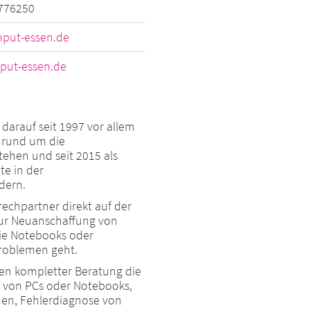
776250
nput-essen.de
put-essen.de
 darauf seit 1997 vor allem
n rund um die
tehen und seit 2015 als
te in der
dern.
rechpartner direkt auf der
zur Neuanschaffung von
ie Notebooks oder
roblemen geht.
ben kompletter Beratung die
 von PCs oder Notebooks,
men, Fehlerdiagnose von