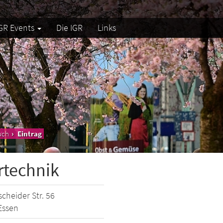
GR Events
Die IGR
Links
uch
Eintrag
rtechnik
cheider Str. 56
Essen