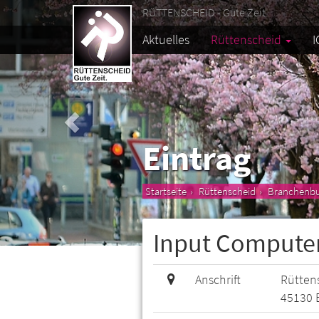
RÜTTENSCHEID - Gute Zeit.
Aktuelles
Rüttenscheid
I
Eintrag
Startseite
Rüttenscheid
Branchenb
Input Compute
Anschrift
Rüttens
45130 