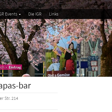
GR Events
Die IGR
Links
uch
Eintrag
apas-bar
r Str. 214