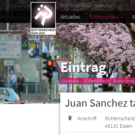
RÜTTENSCHEID - Gute Zeit.
Aktuelles
Rüttenscheid
I
Eintrag
Startseite
Rüttenscheid
Branchenb
Juan Sanchez t
Anschrift
Rüttenscheide
45131 Essen