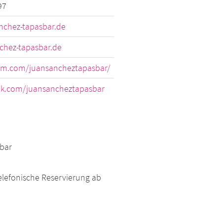
97
chez-tapasbar.de
hez-tapasbar.de
am.com/juansancheztapasbar/
k.com/juansancheztapasbar
bar
telefonische Reservierung ab