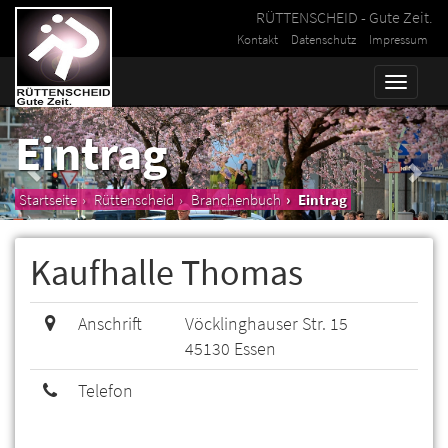
RÜTTENSCHEID - Gute Zeit.
Kontakt
Datenschutz
Impressum
Toggle
naviga
Eintrag
Startseite
Rüttenscheid
Branchenbuch
Eintrag
Kaufhalle Thomas
Anschrift
Vöcklinghauser Str. 15
45130 Essen
Telefon