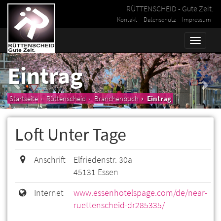
RÜTTENSCHEID - Gute Zeit.
Kontakt
Datenschutz
Impressum
Toggle
naviga
Eintrag
Startseite
Rüttenscheid
Branchenbuch
Eintrag
Loft Unter Tage
Anschrift
Elfriedenstr. 30a
45131 Essen
Internet
www.essenhotelspage.com/de/near-
ruettenscheid-dr285335/