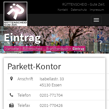
RÜTTENSCHEID - Gute Zeit.
Kontakt
Datenschutz
Impressum
Toggle
naviga
Eintrag
Startseite
Rüttenscheid
Branchenbuch
Eintrag
Parkett-Kontor
Anschrift
Isabellastr. 33
45130 Essen
Telefon
0201-771704
Telefax
0201-770426