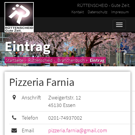
RÜTTENSCHEID - Gute Zeit.
Kontakt
Datenschutz
Impressum
Toggle
naviga
Eintrag
Startseite
Rüttenscheid
Branchenbuch
Eintrag
Pizzeria Farnia
Anschrift
Zweigertstr. 12
45130 Essen
Telefon
0201-74937002
Email
pizzeria.farnia@gmail.com