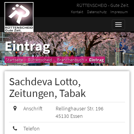
RÜTTENSCHEID - Gute Zeit.
Kontakt
Datenschutz
Impressum
Toggle
naviga
Eintrag
Startseite
Rüttenscheid
Branchenbuch
Eintrag
Sachdeva Lotto,
Zeitungen, Tabak
Anschrift
Rellinghauser Str. 196
45130 Essen
Telefon