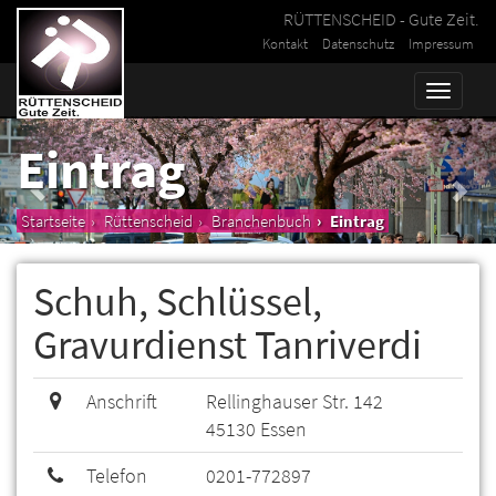
RÜTTENSCHEID - Gute Zeit.
Kontakt
Datenschutz
Impressum
Toggle
naviga
Eintrag
Startseite
Rüttenscheid
Branchenbuch
Eintrag
Schuh, Schlüssel,
Gravurdienst Tanriverdi
Anschrift
Rellinghauser Str. 142
45130 Essen
Telefon
0201-772897