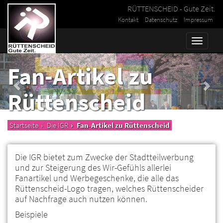
RÜTTENSCHEID - Gute Zeit.
Kontakt
Datenschutz
Impressum
Toggle
naviga
Fan-Artikel zu
Rüttenscheid
Startseite
Die IGR
Fan-Artikel zu Rüttenscheid
Die IGR bietet zum Zwecke der Stadtteilwerbung
und zur Steigerung des Wir-Gefühls allerlei
Fanartikel und Werbegeschenke, die alle das
Rüttenscheid-Logo tragen, welches Rüttenscheider
auf Nachfrage auch nutzen können.
Beispiele