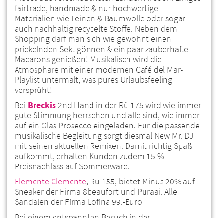
fairtrade, handmade & nur hochwertige
Materialien wie Leinen & Baumwolle oder sogar
auch nachhaltig recycelte Stoffe. Neben dem
Shopping darf man sich wie gewohnt einen
prickelnden Sekt gönnen & ein paar zauberhafte
Macarons genießen! Musikalisch wird die
Atmosphäre mit einer modernen Café del Mar-
Playlist untermalt, was pures Urlaubsfeeling
versprüht!
Bei
Breckis
2nd Hand in der Rü 175 wird wie immer
gute Stimmung herrschen und alle sind, wie immer,
auf ein Glas Prosecco eingeladen. Für die passende
musikalische Begleitung sorgt diesmal New Mr. DJ
mit seinen aktuellen Remixen. Damit richtig Spaß
aufkommt, erhalten Kunden zudem 15 %
Preisnachlass auf Sommerware.
Elemente Clemente
, Rü 155, bietet Minus 20% auf
Sneaker der Firma 8beaufort und Puraai. Alle
Sandalen der Firma Lofina 99.-Euro
Bei einem entspannten Besuch in der