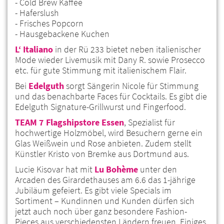
- Cold Brew Kaffee
- Haferslush
- Frisches Popcorn
- Hausgebackene Kuchen
L‘ Italiano
in der Rü 233 bietet neben italienischer
Mode wieder Livemusik mit Dany R. sowie Prosecco
etc. für gute Stimmung mit italienischem Flair.
Bei
Edelguth
sorgt Sängerin Nicole für Stimmung
und das benachbarte Faces für Cocktails. Es gibt die
Edelguth Signature-Grillwurst und Fingerfood.
TEAM 7 Flagshipstore Essen
, Spezialist für
hochwertige Holzmöbel, wird Besuchern gerne ein
Glas Weißwein und Rose anbieten. Zudem stellt
Künstler Kristo von Bremke aus Dortmund aus.
Lucie Kisovar hat mit
Lu Bohème
unter den
Arcaden des Girardethauses am 6.6 das 1-jährige
Jubiläum gefeiert. Es gibt viele Specials im
Sortiment – Kundinnen und Kunden dürfen sich
jetzt auch noch über ganz besondere Fashion-
Pieces aus verschiedensten Ländern freuen. Einiges