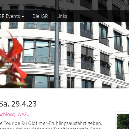
GR Events
Die IGR
Links
Sa. 29.4.23
chloss,
WAZ...
ne Tour de Rü Oldtimer-Frühlingsausfahrt geben.