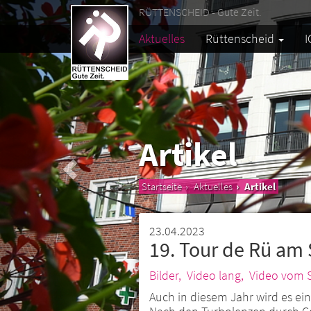
RÜTTENSCHEID - Gute Zeit.
Aktuelles
Rüttenscheid
I
Artikel
Startseite
Aktuelles
Artikel
23.04.2023
19. Tour de Rü am 
Bilder,
Video lang,
Video vom S
Auch in diesem Jahr wird es ei