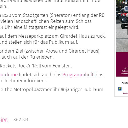
rona wird es wieder der Traditionstermin Ende
ein.
 8:30 vom Stadtgarten (Sheraton) entlang der Rü
 vielen landschaftlichen Reizen zum Schloss
4 Uhr eine Mittagsrast eingelegt wird.
 auf dem Messeparkplatz am Girardet Haus zurück,
nd stellen sich für das Publikum auf.
r dem Ziel (zwischen Arosa und Girardet Haus)
 auch auf der Rü erleben.
 Rockets Rock’n’Roll vom Feinsten.
ourderue
findet sich auch das
Programmheft
, das
 Teilnehmer informiert.
ie The Metropol Jazzmen ihr 60jähriges Jubiläum
.jpg
362 KB